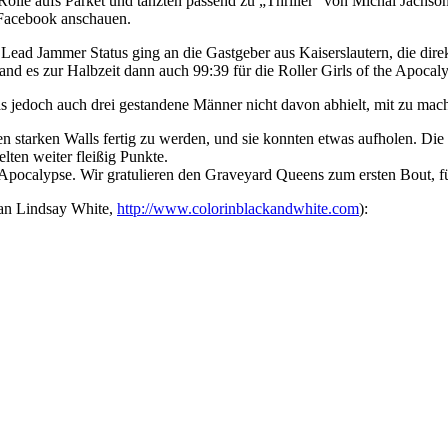
te Rolle aufs Parket und tanzten passend zu „Thriller“ von Michal Jach
Facebook anschauen.
te Lead Jammer Status ging an die Gastgeber aus Kaiserslautern, die di
and es zur Halbzeit dann auch 99:39 für die Roller Girls of the Apocal
as jedoch auch drei gestandene Männer nicht davon abhielt, mit zu mac
n starken Walls fertig zu werden, und sie konnten etwas aufholen. Die
ten weiter fleißig Punkte.
 Apocalypse. Wir gratulieren den Graveyard Queens zum ersten Bout, fü
 an Lindsay White,
http://www.colorinblackandwhite.com
):