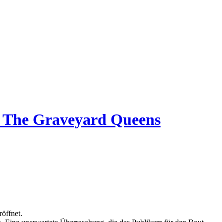
vs The Graveyard Queens
öffnet.