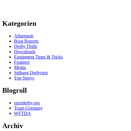
Kategorien
Allgemein
Bout Reports
Derby Drills
Downloads
Equipment Tipps & Tricks
Features
Media
Stiftung Derbytest
Top Storys
Blogroll
euroderby.org
Team Germany
WFTDA
Archiv