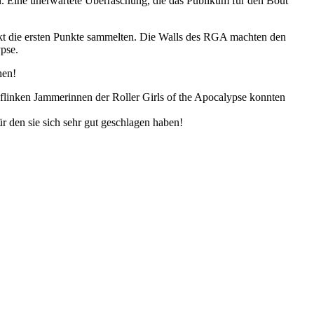
son. Eine unerwartete Überraschung, die das Publikum für den Bout
rekt die ersten Punkte sammelten. Die Walls des RGA machten den
ypse.
hen!
 flinken Jammerinnen der Roller Girls of the Apocalypse konnten
r den sie sich sehr gut geschlagen haben!