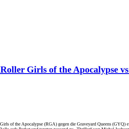
 Roller Girls of the Apocalypse 
 Girls of the Apocalypse (RGA) gegen die Graveyard Queens (GYQ) er