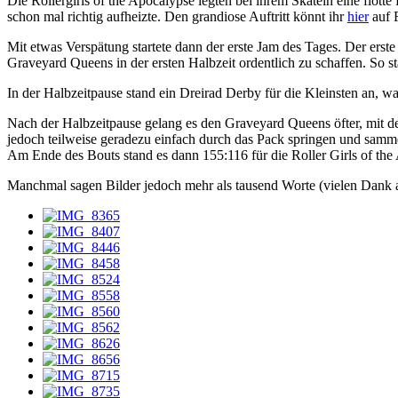
Die Rollergirls of the Apocalypse legten bei ihrem Skatein eine flot
schon mal richtig aufheizte. Den grandiose Auftritt könnt ihr
hier
auf 
Mit etwas Verspätung startete dann der erste Jam des Tages. Der ers
Graveyard Queens in der ersten Halbzeit ordentlich zu schaffen. So st
In der Halbzeitpause stand ein Dreirad Derby für die Kleinsten an, w
Nach der Halbzeitpause gelang es den Graveyard Queens öfter, mit de
jedoch teilweise geradezu einfach durch das Pack springen und sammel
Am Ende des Bouts stand es dann 155:116 für die Roller Girls of the
Manchmal sagen Bilder jedoch mehr als tausend Worte (vielen Dank