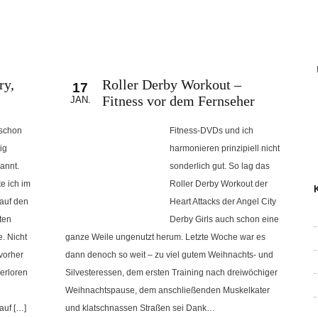
t in aller Munde und längst mehr als eine Wunschvorstellung oder ein Gerüch
 atemberaubendem Tempo, auch hierzulande sprießen die neuen Teams wie Pil
ie übergreifende Organisation des deutschen Roller Derbys nimmt Formen an.
e Initiative ergreifst und was am Anfang wichtig ist. Von Wild Sphinx, ...
ry,
Roller Derby Workout –
17
Fitness vor dem Fernseher
JAN.
 schon
Fitness-DVDs und ich
ig
harmonieren prinzipiell nicht
annt.
sonderlich gut. So lag das
e ich im
Roller Derby Workout der
 auf den
Heart Attacks der Angel City
ten
Derby Girls auch schon eine
. Nicht
ganze Weile ungenutzt herum. Letzte Woche war es
vorher
dann denoch so weit – zu viel gutem Weihnachts- und
verloren
Silvesteressen, dem ersten Training nach dreiwöchiger
Weihnachtspause, dem anschließenden Muskelkater
auf […]
und klatschnassen Straßen sei Dank…