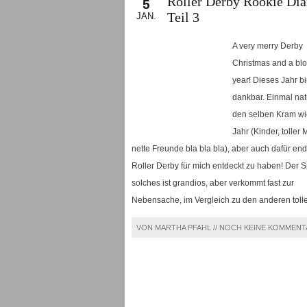
Roller Derby Rookie Dia
5
Teil 3
JAN.
A very merry Derby
Christmas and a bl
year! Dieses Jahr bi
dankbar. Einmal natü
den selben Kram wie
Jahr (Kinder, toller
nette Freunde bla bla bla), aber auch dafür end
Roller Derby für mich entdeckt zu haben! Der S
solches ist grandios, aber verkommt fast zur
Nebensache, im Vergleich zu den anderen toll
VON MARTHA PFAHL //
NOCH KEINE KOMMENT