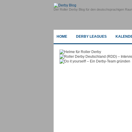
Der Roller Derby Blog für den deutschsprachigen Rau
HOME
DERBY LEAGUES
KALEND
Helme für Roller Derby
Roller Derby Deutschla
Eure Sicherheit liegt uns sehr am He
Do it yourself! – Ein 