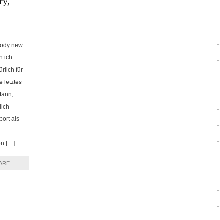
ry,
oody new
n ich
rlich für
 letztes
 Mann,
lich
port als
en […]
ARE