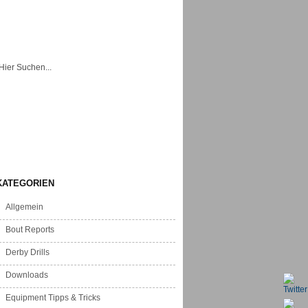
t. Die ersten deutschen Roller Derby
ze aus dem Waldboden. Nur in Deiner
 Grund genug für ...
KATEGORIEN
Allgemein
Bout Reports
Derby Drills
Downloads
Equipment Tipps & Tricks