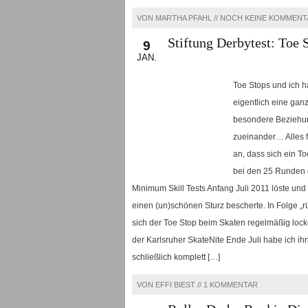
VON MARTHA PFAHL //
NOCH KEINE KOMMENT
Stiftung Derbytest: Toe 
9
JAN.
Toe Stops und ich 
eigentlich eine gan
besondere Beziehu
zueinander… Alles f
an, dass sich ein T
bei den 25 Runden
Minimum Skill Tests Anfang Juli 2011 löste und
einen (un)schönen Sturz bescherte. In Folge „rü
sich der Toe Stop beim Skaten regelmäßig locke
der Karlsruher SkateNite Ende Juli habe ich ih
schließlich komplett […]
VON EFFI BIEST //
1 KOMMENTAR