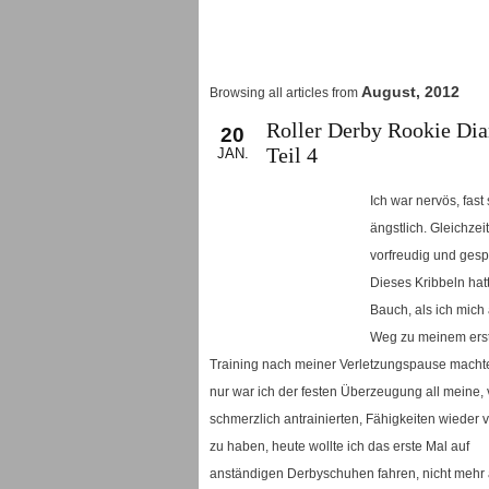
Die "Sportkommission Roller Derby" is
Helm!
Die Sportart Roller Derby wächst in
Leagues sind Mitglied geworden und d
Stadt gibt’s noch kein Team? Wie Du di
August, 2012
Browsing all articles from
Roller Derby Rookie Dia
20
Teil 4
JAN.
Ich war nervös, fast
ängstlich. Gleichzeit
vorfreudig und gesp
Dieses Kribbeln hatt
Bauch, als ich mich
Weg zu meinem ers
Training nach meiner Verletzungspause machte
nur war ich der festen Überzeugung all meine, 
schmerzlich antrainierten, Fähigkeiten wieder 
zu haben, heute wollte ich das erste Mal auf
anständigen Derbyschuhen fahren, nicht mehr 