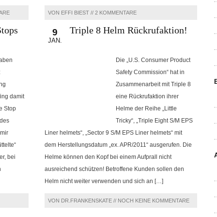
ARE
VON EFFI BIEST //
2 KOMMENTARE
Stops
Triple 8 Helm Rückrufaktion!
9
JAN.
haben
Die „U.S. Consumer Product
z
Safety Commission“ hat in
ng
Zusammenarbeit mit Triple 8
ing damit
eine Rückrufaktion ihrer
oe Stop
Helme der Reihe „Little
 des
Tricky“, „Triple Eight S/M EPS
 mir
Liner helmets“, „Sector 9 S/M EPS Liner helmets“ mit
ttelte“
dem Herstellungsdatum „ex. APR/2011“ ausgerufen. Die
r, bei
Helme können den Kopf bei einem Aufprall nicht
n
ausreichend schützen! Betroffene Kunden sollen den
Helm nicht weiter verwenden und sich an […]
VON DR.FRANKENSKATE //
NOCH KEINE KOMMENTARE