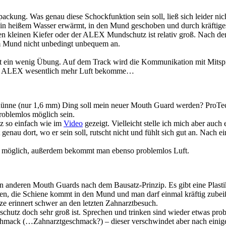
ckung. Was genau diese Schockfunktion sein soll, ließ sich leider ni
 in heißem Wasser erwärmt, in den Mund geschoben und durch kräftig
en kleinen Kiefer oder der ALEX Mundschutz ist relativ groß. Nach d
im Mund nicht unbedingt unbequem an.
it ein wenig Übung. Auf dem Track wird die Kommunikation mit Mitsp
utz ALEX wesentlich mehr Luft bekomme…
, dünne (nur 1,6 mm) Ding soll mein neuer Mouth Guard werden? ProTec
oblemlos möglich sein.
nz so einfach wie im
Video
gezeigt. Vielleicht stelle ich mich aber auc
 genau dort, wo er sein soll, rutscht nicht und fühlt sich gut an. Nac
os möglich, außerdem bekommt man ebenso problemlos Luft.
anderen Mouth Guards nach dem Bausatz-Prinzip. Es gibt eine Plastiks
n, die Schiene kommt in den Mund und man darf einmal kräftig zubeiße
 erinnert schwer an den letzten Zahnarztbesuch.
hutz doch sehr groß ist. Sprechen und trinken sind wieder etwas probl
schmack (…Zahnarztgeschmack?) – dieser verschwindet aber nach einig