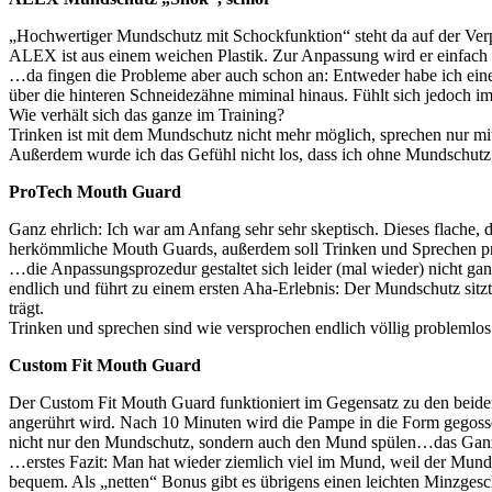
„Hochwertiger Mundschutz mit Schockfunktion“ steht da auf der Verpa
ALEX ist aus einem weichen Plastik. Zur Anpassung wird er einfach
…da fingen die Probleme aber auch schon an: Entweder habe ich ein
über die hinteren Schneidezähne miminal hinaus. Fühlt sich jedoch 
Wie verhält sich das ganze im Training?
Trinken ist mit dem Mundschutz nicht mehr möglich, sprechen nur m
Außerdem wurde ich das Gefühl nicht los, dass ich ohne Mundsch
ProTech Mouth Guard
Ganz ehrlich: Ich war am Anfang sehr sehr skeptisch. Dieses flache
herkömmliche Mouth Guards, außerdem soll Trinken und Sprechen pr
…die Anpassungsprozedur gestaltet sich leider (mal wieder) nicht ga
endlich und führt zu einem ersten Aha-Erlebnis: Der Mundschutz sitzt
trägt.
Trinken und sprechen sind wie versprochen endlich völlig probleml
Custom Fit Mouth Guard
Der Custom Fit Mouth Guard funktioniert im Gegensatz zu den beiden 
angerührt wird. Nach 10 Minuten wird die Pampe in die Form gegosse
nicht nur den Mundschutz, sondern auch den Mund spülen…das Ganze
…erstes Fazit: Man hat wieder ziemlich viel im Mund, weil der Mundsc
bequem. Als „netten“ Bonus gibt es übrigens einen leichten Minzge