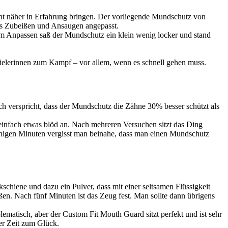
cht näher in Erfahrung bringen. Der vorliegende Mundschutz von
es Zubeißen und Ansaugen angepasst.
em Anpassen saß der Mundschutz ein klein wenig locker und stand
ielerinnen zum Kampf – vor allem, wenn es schnell gehen muss.
h verspricht, dass der Mundschutz die Zähne 30% besser schützt als
h einfach etwas blöd an. Nach mehreren Versuchen sitzt das Ding
h einigen Minuten vergisst man beinahe, dass man einen Mundschutz
chiene und dazu ein Pulver, dass mit einer seltsamen Flüssigkeit
n. Nach fünf Minuten ist das Zeug fest. Man sollte dann übrigens
ematisch, aber der Custom Fit Mouth Guard sitzt perfekt und ist sehr
er Zeit zum Glück.