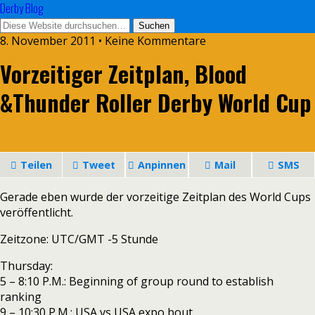
Derby Blog
8. November 2011 • Keine Kommentare
Vorzeitiger Zeitplan, Blood
&Thunder Roller Derby World Cup
Teilen
Tweet
Anpinnen
Mail
SMS
Gerade eben wurde der vorzeitige Zeitplan des World Cups
veröffentlicht.
Zeitzone: UTC/GMT -5 Stunde
Thursday:
5 – 8:10 P.M.: Beginning of group round to establish
ranking
9 – 10:30 P.M.: USA vs USA expo bout