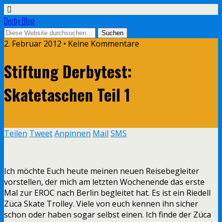
Derby Blog
2. Februar 2012 • Keine Kommentare
Stiftung Derbytest:
Skatetaschen Teil 1
Teilen
Tweet
Anpinnen
Mail
SMS
Ich möchte Euch heute meinen neuen Reisebegleiter
vorstellen, der mich am letzten Wochenende das erste
Mal zur EROC nach Berlin begleitet hat. Es ist ein Riedell
Züca Skate Trolley. Viele von euch kennen ihn sicher
schon oder haben sogar selbst einen. Ich finde der Züca