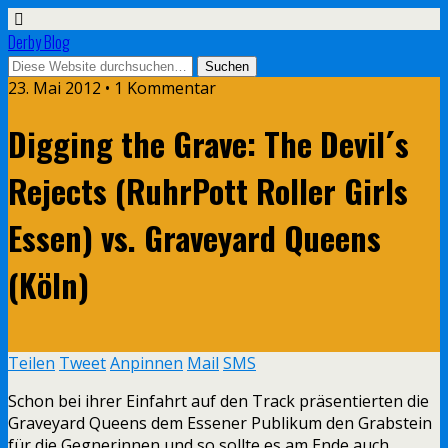
Derby Blog
23. Mai 2012 • 1 Kommentar
Digging the Grave: The Devil´s
Rejects (RuhrPott Roller Girls
Essen) vs. Graveyard Queens
(Köln)
Teilen
Tweet
Anpinnen
Mail
SMS
Schon bei ihrer Einfahrt auf den Track präsentierten die
Graveyard Queens dem Essener Publikum den Grabstein
für die Gegnerinnen und so sollte es am Ende auch