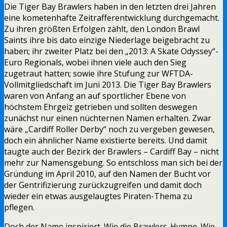
Die Tiger Bay Brawlers haben in den letzten drei Jahren
eine kometenhafte Zeitrafferentwicklung durchgemacht.
Zu ihren größten Erfolgen zählt, den London Brawl
Saints ihre bis dato einzige Niederlage beigebracht zu
haben; ihr zweiter Platz bei den „2013: A Skate Odyssey“-
Euro Regionals, wobei ihnen viele auch den Sieg
zugetraut hatten; sowie ihre Stufung zur WFTDA-
Vollmitgliedschaft im Juni 2013. Die Tiger Bay Brawlers
waren von Anfang an auf sportlicher Ebene von
höchstem Ehrgeiz getrieben und sollten deswegen
zunächst nur einen nüchternen Namen erhalten. Zwar
wäre „Cardiff Roller Derby“ noch zu vergeben gewesen,
doch ein ähnlicher Name existierte bereits. Und damit
taugte auch der Bezirk der Brawlers – Cardiff Bay – nicht
mehr zur Namensgebung. So entschloss man sich bei der
Gründung im April 2010, auf den Namen der Bucht vor
der Gentrifizierung zurückzugreifen und damit doch
wieder ein etwas ausgelaugtes Piraten-Thema zu
pflegen.
Doch der Name inspiriert. Wie die Brawlers-Hymne. Wie