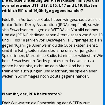
Die übliche Einteilung der Altersklassen im Sport ist
normalerweise U11, U13, U15, U17 und U19. Skaten
wirklich Elf- und 16jährige gegeneinander?
Edel: Beim Aufbau der Cubs haben wir geschaut, was die
Junior Roller Derby Association (JRDA) empfiehlt, so wie
sich Erwachsenen-Ligen die WFTDA als Vorbild nehmen.
Und die JRDA-Richtlinien sehen Altersklassen von 6 bis 10
und 11 bis 18 Jahren vor. Deswegen: Ja, Elfjährige spielen
gegen 16jährige. Aber wenn du die Cubs skaten siehst,
sind ihre Fähigkeiten alterslos. Eine unserer jüngsten
Spielerinnen, Marquis de Sadie, ist eine der wildesten! Wie
beim Erwachsenen-Derby geht es um das, was du zu
geben bereit bist, nicht um dein Alter. Und bei uns
trainieren auch Jungen und Mädchen, sie spielen aber
weder in Scrimmages noch Bouts gegeneinander.
Plant ihr, der JRDA beizutreten?
Edel: Wir warten die Entscheidung der WFTDA zum