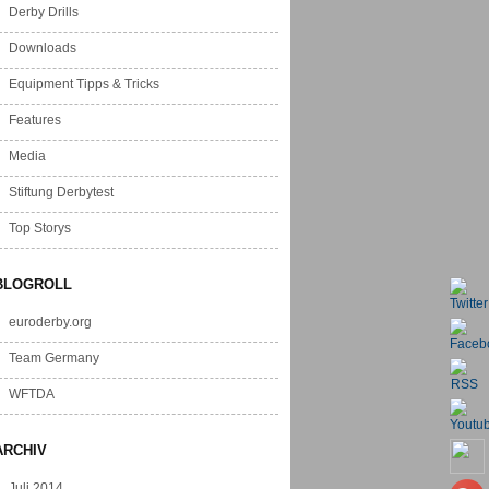
Derby Drills
Downloads
Equipment Tipps & Tricks
Features
Media
Stiftung Derbytest
Top Storys
BLOGROLL
euroderby.org
Team Germany
WFTDA
ARCHIV
Juli 2014