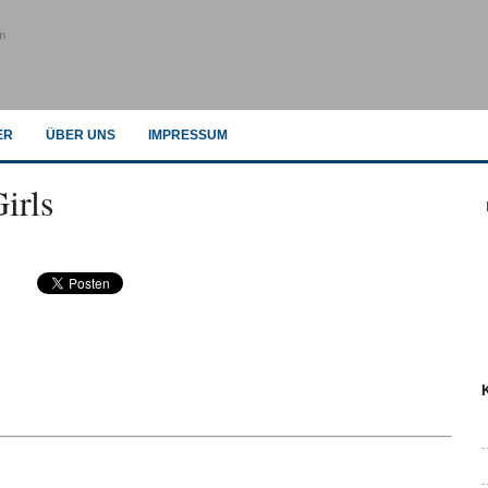
m
ER
ÜBER UNS
IMPRESSUM
irls